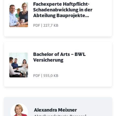
Fachexperte Haftpflicht-
Schadenabwicklung in der
Abteilung Bauprojekte
Versicherungen (m/w/d)
PDF | 227,7 KB
Bachelor of Arts – BWL
Versicherung
PDF | 555,0 KB
Schließen
Möchten Sie zu
weitergeleitet
werden?
Abbrechen
Weiter
Alexandra Meixner