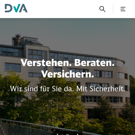
PQ-Verfahren Baukombipoli
Sammlung Start
Klicken, um den folgenden Slider zu überspringen
Verstehen. Beraten.
Versichern.
Wir sind für Sie da. Mit Sicherheit.